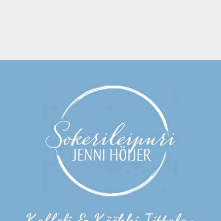
Kaffeli & Köökki Iittalan