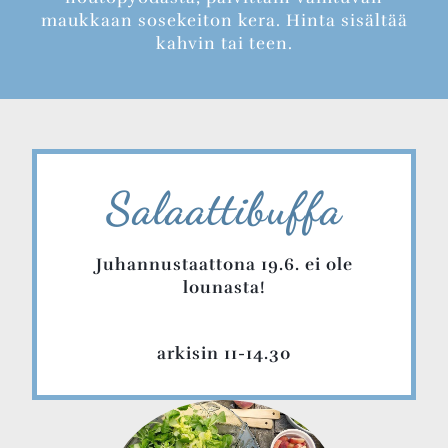
maukkaan sosekeiton kera. Hinta sisältää
kahvin tai teen.
Salaattibuffa
Juhannustaattona 19.6. ei ole
lounasta!
arkisin 11-14.30