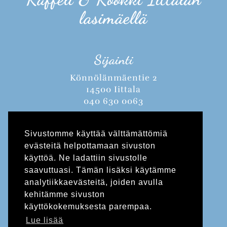
lasimäellä
Sijainti
Könnölänmäentie 2
14500 Iittala
040 630 0063
Avoinna:
Sivustomme käyttää välttämättömiä
Kesäkausi 1.5.-31.8.2026
evästeitä helpottamaan sivuston
Ma-Su 10-18
käyttöä. Ne ladattiin sivustolle
saavuttuasi. Tämän lisäksi käytämme
analytiikkaevästeitä, joiden avulla
Juhannusaatto pe 19.6. 10-14
kehitämme sivuston
käyttökokemuksesta parempaa.
la-su 20.-21.6. 11-17 !!
Lue lisää