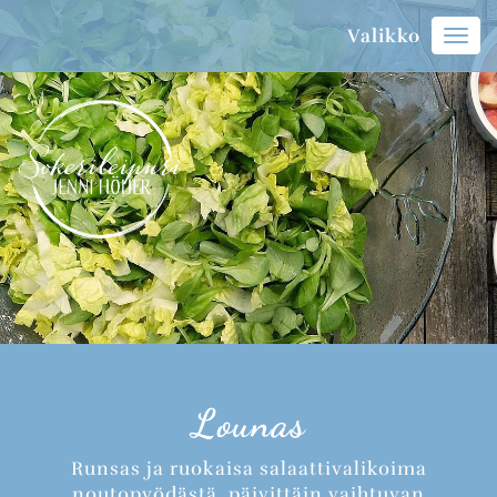
Valikko
Vali
Lounas
Runsas ja ruokaisa salaattivalikoima
noutopyödästä, päivittäin vaihtuvan