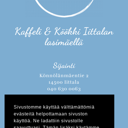
Kaffeli & Köökki Iittalan
lasimäellä
Sijainti
Könnölänmäentie 2
14500 Iittala
040 630 0063
Avoinna:
Sivustomme käyttää välttämättömiä
Kesäkausi 1.5.-31.8.2026
evästeitä helpottamaan sivuston
Ma-Su 10-18
käyttöä. Ne ladattiin sivustolle
saavuttuasi. Tämän lisäksi käytämme