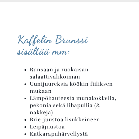
Kaffelin Brunssi
sisältää mm:
Runsaan ja ruokaisan
salaattivalikoiman
Uunijuureksia köökin fiiliksen
mukaan
Lämpöhauteesta munakokkelia,
pekonia sekä lihapullia (&
nakkeja)
Brie-juustoa lisukkeineen
Leipäjuustoa
Katkarapuhärvellystä