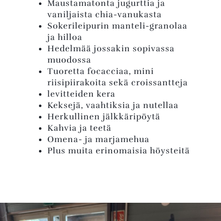
Maustamatonta jugurttia ja
vaniljaista chia-vanukasta
Sokerileipurin manteli-granolaa
ja hilloa
Hedelmää jossakin sopivassa
muodossa
Tuoretta focacciaa, mini
riisipiirakoita sekä croissantteja
levitteiden kera
Keksejä, vaahtiksia ja nutellaa
Herkullinen jälkkäripöytä
Kahvia ja teetä
Omena- ja marjamehua
Plus muita erinomaisia höysteitä