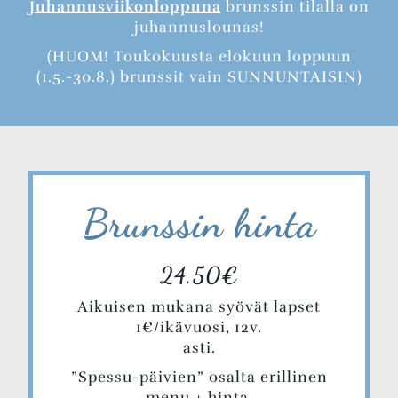
Juhannusviikonloppuna
brunssin tilalla on
juhannuslounas!
(HUOM! Toukokuusta elokuun loppuun
(1.5.-30.8.) brunssit vain SUNNUNTAISIN)
Brunssin hinta
24,50€
Aikuisen mukana syövät lapset
1€/ikävuosi, 12v.
asti.
”Spessu-päivien” osalta erillinen
menu + hinta.